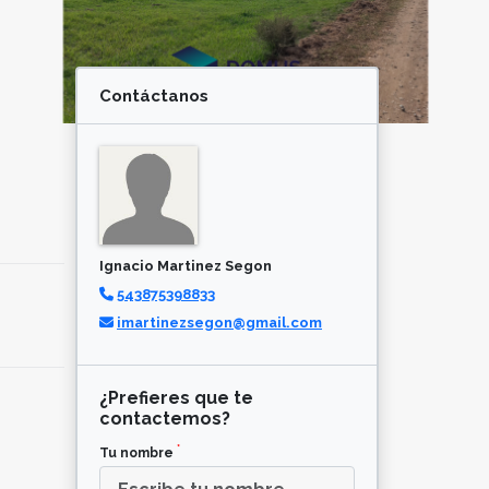
Contáctanos
Ignacio Martinez Segon
543875398833
imartinezsegon@gmail.com
¿Prefieres que te
contactemos?
*
Tu nombre