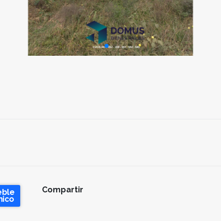
Compartir
eble
nico