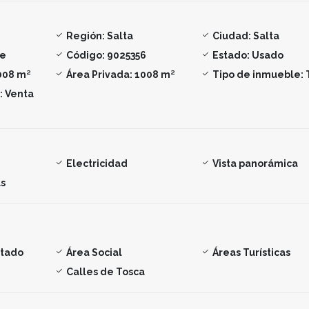
Región:
Salta
Ciudad:
Salta
te
Código:
9025356
Estado:
Usado
008 m²
Área Privada:
1008 m²
Tipo de inmueble:
:
Venta
Electricidad
Vista panorámica
s
ntado
Área Social
Áreas Turísticas
Calles de Tosca