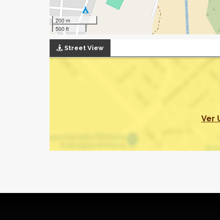
200 m
500 ft
Street View
Ver 