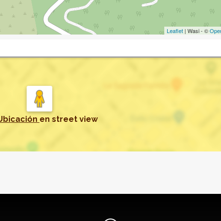
Leaflet
| Wasi - ©
Ope
Ubicación
en
street view