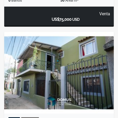
0
Baños
50
Área m
Venta
US$75,000
USD