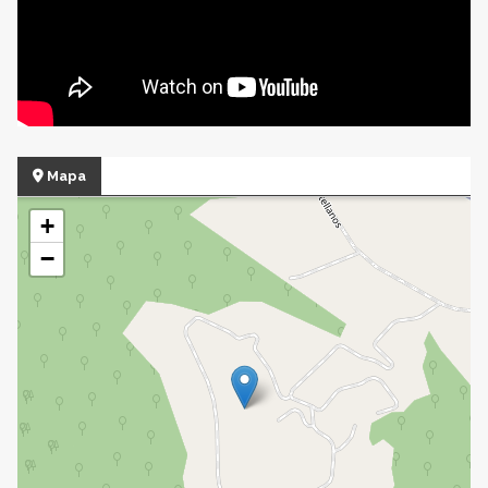
Mapa
+
−