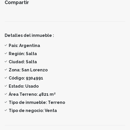
Compartir
Detalles del inmueble :
País:
Argentina
Región:
Salta
Ciudad:
Salta
Zona:
San Lorenzo
Código:
9304991
Estado:
Usado
Área Terreno:
4821 m²
Tipo de inmueble:
Terreno
Tipo de negocio:
Venta