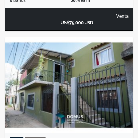
0
Baños
50
Área m
Venta
US$75,000
USD