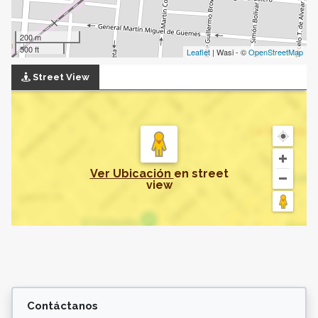
200 m
500 ft
Leaflet
| Wasi - ©
OpenStreetMap
Street View
Ver Ubicación
en
street
view
Contáctanos