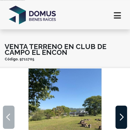
Inmobiliaria en Salta. Lotes en Salta. Casas en Salta. Departamentos en alquiler en Salta. Comprar casa en Salta. Terrenos en Salta
VENTA TERRENO EN CLUB DE
CAMPO EL ENCON
Código.
9711705