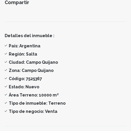
Compartir
Detalles del inmueble :
País:
Argentina
Región:
Salta
Ciudad:
Campo Quijano
Zona:
Campo Quijano
Código:
7525367
Estado:
Nuevo
Área Terreno:
10000 m²
Tipo de inmueble:
Terreno
Tipo de negocio:
Venta