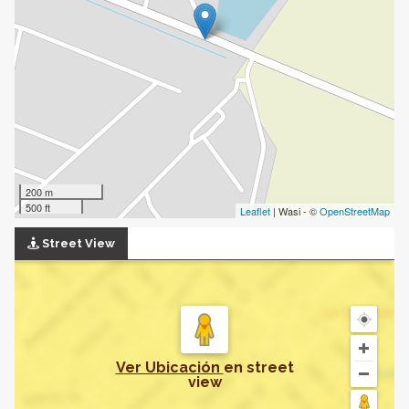
200 m
500 ft
Leaflet
| Wasi - ©
OpenStreetMap
Street View
Ver Ubicación
en
street
view