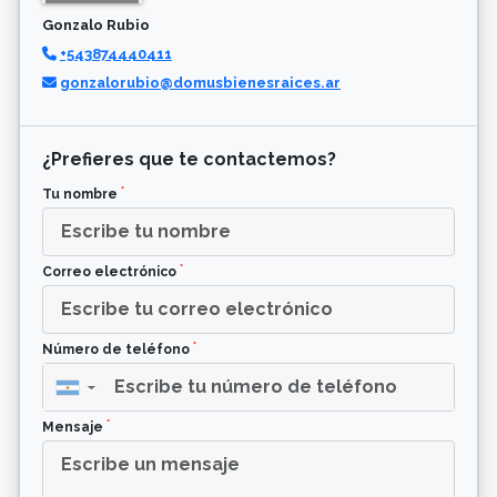
Gonzalo Rubio
+543874440411
gonzalorubio@domusbienesraices.ar
¿Prefieres que te contactemos?
*
Tu nombre
*
Correo electrónico
*
Número de teléfono
▼
*
Mensaje