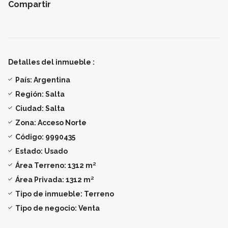
Compartir
Detalles del inmueble :
País:
Argentina
Región:
Salta
Ciudad:
Salta
Zona:
Acceso Norte
Código:
9990435
Estado:
Usado
Área Terreno:
1312 m²
Área Privada:
1312 m²
Tipo de inmueble:
Terreno
Tipo de negocio:
Venta