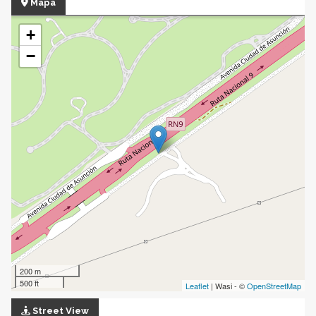
Mapa
+
−
200 m
500 ft
Leaflet
| Wasi - ©
OpenStreetMap
Street View