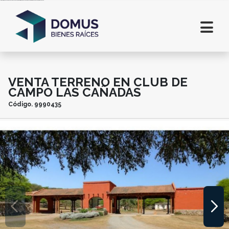
Inmobiliaria en Salta. Lotes en Salta. Casas en Salta. Departamentos en alquiler en Salta. Comprar casa en Salta. Terrenos en Salta
VENTA TERRENO EN CLUB DE
CAMPO LAS CAÑADAS
Código.
9990435