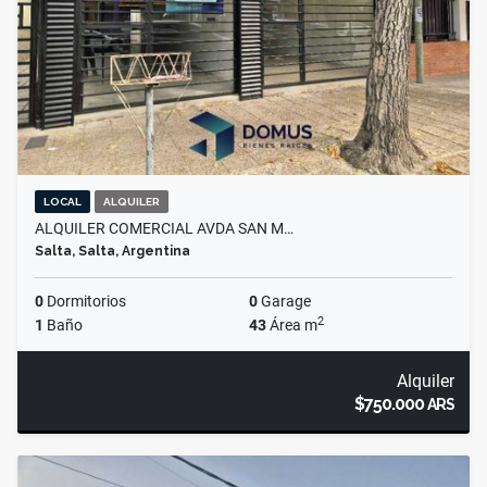
LOCAL
ALQUILER
ALQUILER COMERCIAL AVDA SAN M…
Salta, Salta, Argentina
0
Dormitorios
0
Garage
2
1
Baño
43
Área m
Alquiler
$750.000
ARS