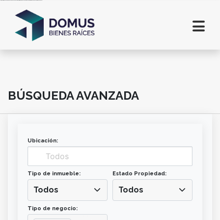
Inmobiliaria en Salta. Lotes en Salta. Casas en Salta. Departamentos en alquiler en Salta. Comprar casa en Salta. Terrenos en Salta
BÚSQUEDA AVANZADA
Ubicación:
Tipo de inmueble:
Estado Propiedad:
Todos
Todos
Tipo de negocio: