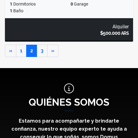
1
Dormitorios
0
Garage
1
Baño
Alquiler
$500.000
ARS
Anterior
Siguiente
«
1
2
3
»
QUIÉNES SOMOS
Estamos para acompañarte y brindarte
confianza, nuestro equipo experto te ayuda a
conseguir lo que soñás, somos Domus