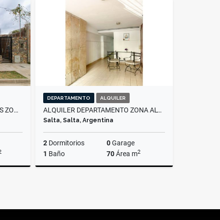
Alquiler
Alquiler
300.000
$1.600.000
DEPARTAMENTO
ALQUILER
ALQUILER CASA 2 DORMITORIOS ZONA SUR, LAS MARIAS
ALQUILER DEPARTAMENTO ZONA ALTO NOA
Salta, Salta, Argentina
2
Dormitorios
0
Garage
2
2
1
Baño
70
Área m
Alquiler
Alquiler
000.000
$850.000