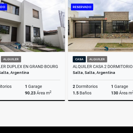
Alquiler
ADO
RESERVADO
$2.350.000
$2.
ALQUILER
CASA
ALQUILER
LER DUPLEX EN GRAND BOURG
Salta, Argentina
Salta, Salta, Argentina
torios
1
Garage
2
Dormitorios
1
Garage
2
90.23
Área m
1.5
Baños
130
Área m
Alquiler
$1.100.000
$1.