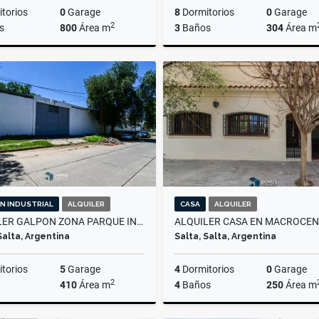
torios
0
Garage
8
Dormitorios
0
Garage
2
s
800
Área m
3
Baños
304
Área m
Alquiler
$4.500.000
$3.
N INDUSTRIAL
ALQUILER
CASA
ALQUILER
ALQUILER GALPON ZONA PARQUE INDUSTRIAL
ALQUILER CASA EN MACROCE
Salta, Argentina
Salta, Salta, Argentina
torios
5
Garage
4
Dormitorios
0
Garage
2
410
Área m
4
Baños
250
Área m