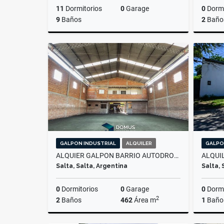
11
Dormitorios
0
Garage
0
Dormi
9
Baños
2
Baño
Alquiler
$5.000.000
GALPON INDUSTRIAL
ALQUILER
GALPO
ALQUIER GALPON BARRIO AUTODROMO
Salta, Salta, Argentina
Salta, 
0
Dormitorios
0
Garage
0
Dormi
2
2
Baños
462
Área m
1
Baño