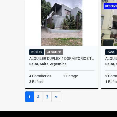
Alquiler
RESERV
$2.500.000
DÚPLEX
ALQUILER
CASA
ALQUILER DUPLEX 4 DORMITORIOS TRES CERRITOS
ALQUI
Salta, Salta, Argentina
Salta, 
4
Dormitorios
1
Garage
2
Dormi
3
Baños
1
Baño
Alquiler
Siguiente
1
2
3
»
$1.200.000