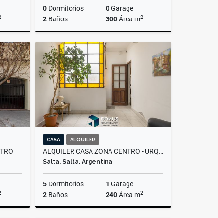
0
Dormitorios
0
Garage
2
2
2
Baños
300
Área m
Alquiler
Alquiler
000.000
$2.500.000
CASA
ALQUILER
NTRO
ALQUILER CASA ZONA CENTRO - URQUIZA AL 100
Salta, Salta, Argentina
5
Dormitorios
1
Garage
2
2
2
Baños
240
Área m