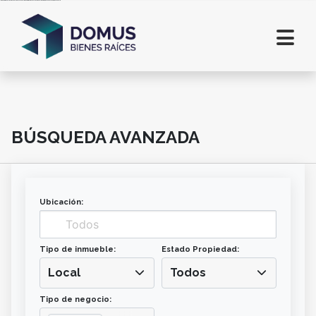
Inmobiliaria en Salta. Lotes en Salta. Casas en Salta. Departamentos en alquiler en Salta. Comprar casa en Salta. Terrenos en Salta
BÚSQUEDA AVANZADA
Ubicación:
Tipo de inmueble:
Estado Propiedad:
Local
Todos
Tipo de negocio: