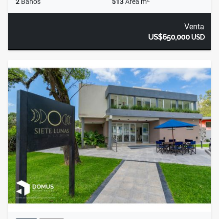
2
Baños
513
Área m
Venta
US$650,000
USD