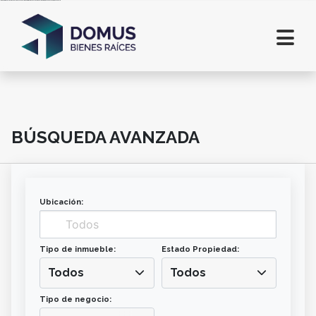
Inmobiliaria en Salta. Lotes en Salta. Casas en Salta. Departamentos en alquiler en Salta. Comprar casa en Salta. Terrenos en Salta
BÚSQUEDA AVANZADA
Ubicación:
Tipo de inmueble:
Estado Propiedad:
Todos
Todos
Tipo de negocio: