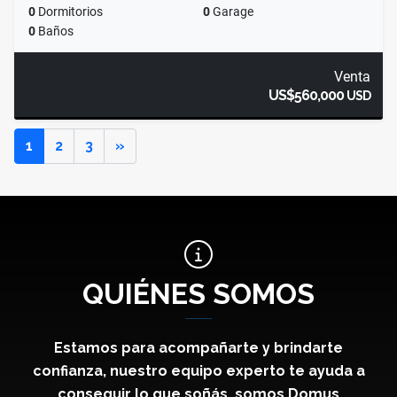
0
Dormitorios
0
Garage
0
Baños
Venta
US$560,000
USD
Siguiente
1
2
3
»
QUIÉNES SOMOS
Estamos para acompañarte y brindarte
confianza, nuestro equipo experto te ayuda a
conseguir lo que soñás, somos Domus