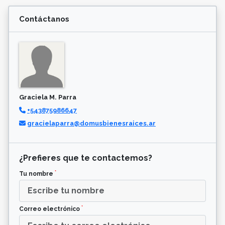
Contáctanos
Graciela M. Parra
+543875986647
gracielaparra@domusbienesraices.ar
¿Prefieres que te contactemos?
*
Tu nombre
*
Correo electrónico