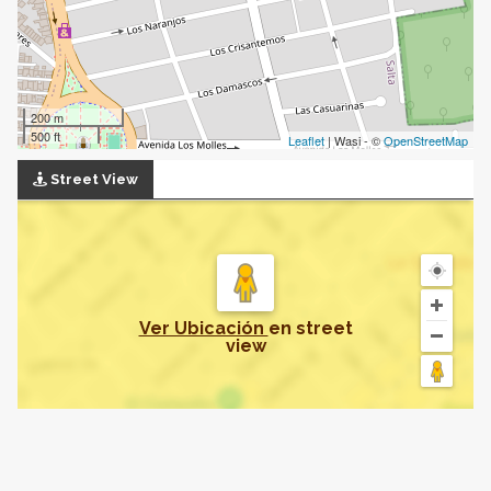
200 m
500 ft
Leaflet
| Wasi - ©
OpenStreetMap
Street View
Ver Ubicación
en
street
view