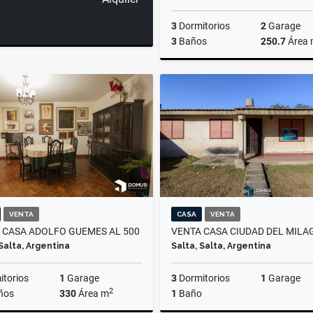
3
Dormitorios
2
Garage
3
Baños
250.7
Área
US$420,000
VENTA
CASA
VENTA
 CASA ADOLFO GUEMES AL 500
VENTA CASA CIUDAD DEL MILA
 Salta, Argentina
Salta, Salta, Argentina
torios
1
Garage
3
Dormitorios
1
Garage
2
ños
330
Área m
1
Baño