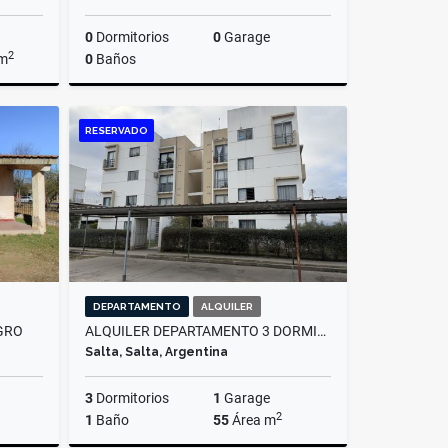
0
Dormitorios
0
Garage
2
 m
0
Baños
Venta
Venta
RESERVADO
US$17,000
DEPARTAMENTO
ALQUILER
GRO
ALQUILER DEPARTAMENTO 3 DORMITORIOS, AMPLIACION EL BOSQUE
Salta, Salta, Argentina
3
Dormitorios
1
Garage
2
1
Baño
55
Área m