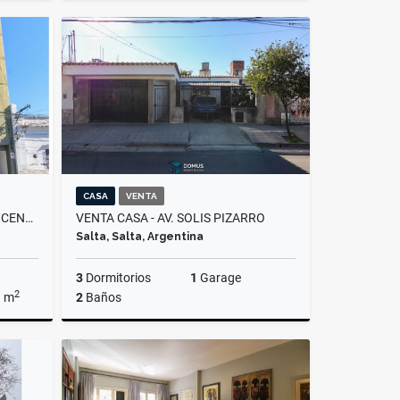
Venta
Alquiler
$600.000
CASA
VENTA
VENTA DEPARTAMENTO MACROCENTRO
VENTA CASA - AV. SOLIS PIZARRO
Salta, Salta, Argentina
3
Dormitorios
1
Garage
2
a m
2
Baños
Venta
Venta
US$80,000