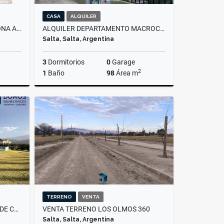
CASA
ALQUILER
VENTA TERRENO EL PRADO ( ZONA AXION ENERGY)
ALQUILER DEPARTAMENTO MACROCENTRO - AV. ARENALES AL 1700
Salta, Salta, Argentina
3
Dormitorios
0
Garage
2
1
Baño
98
Área m
Venta
Alquiler
$650.000
TERRENO
VENTA
VENTA CASA EN EL TIPAL CLUB DE CAMPO
VENTA TERRENO LOS OLMOS 360
Salta, Salta, Argentina