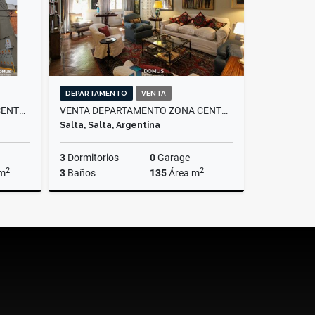
DEPARTAMENTO
VENTA
ALQUILER OFICINA EN MACROCENTRO
VENTA DEPARTAMENTO ZONA CENTRO MENDOZA Y CATAMARCA
Salta, Salta, Argentina
3
Dormitorios
0
Garage
2
2
 m
3
Baños
135
Área m
lquiler
Venta
US$98,000