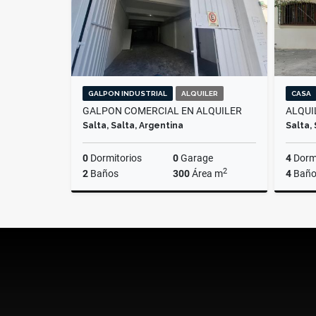
GALPON INDUSTRIAL
ALQUILER
CASA
GALPON COMERCIAL EN ALQUILER
ALQUI
Salta, Salta, Argentina
Salta,
0
Dormitorios
0
Garage
4
Dormi
2
2
Baños
300
Área m
4
Baño
Alquiler
$2.500.000