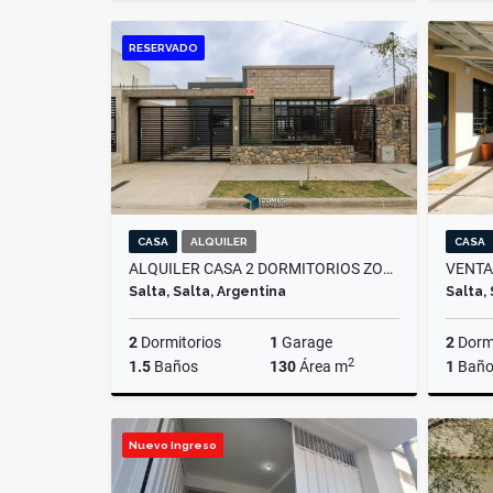
Venta
RESERVADO
US$67,000
CASA
ALQUILER
CASA
ALQUILER CASA 2 DORMITORIOS ZONA SUR, LAS MARIAS
Salta, Salta, Argentina
Salta,
2
Dormitorios
1
Garage
2
Dormi
2
1.5
Baños
130
Área m
1
Bañ
Alquiler
Nuevo Ingreso
$1.000.000