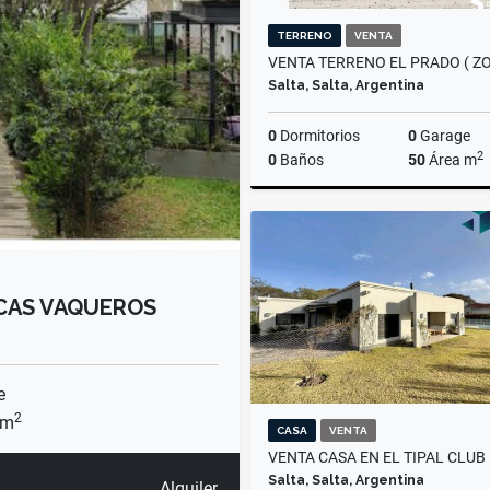
TERRENO
VENTA
Salta, Salta, Argentina
0
Dormitorios
0
Garage
2
0
Baños
50
Área m
US$75,000
CAS VAQUEROS
e
2
 m
CASA
VENTA
Salta, Salta, Argentina
Alquiler