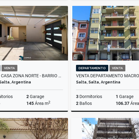
Venta
US$290,000
US$75,000
VENTA
DEPARTAMENTO
VENTA
VENTA CASA ZONA NORTE - BARRIO MIRASOLES
 Salta, Argentina
Salta, Salta, Argentina
torios
2
Garage
3
Dormitorios
1
Garage
2
o
145
Área m
2
Baños
106.37
Áre
Venta
US$95,000
US$120,000