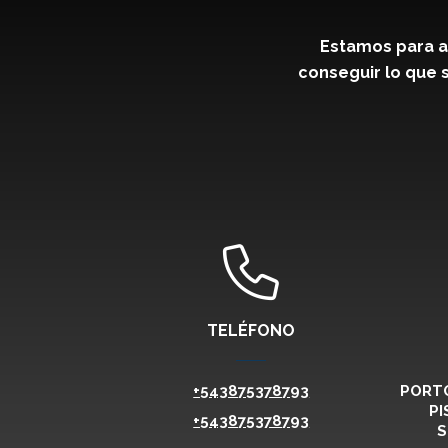
Estamos para a
conseguir lo que s
TELÉFONO
+543875378793
PORTO
PI
+543875378793
S