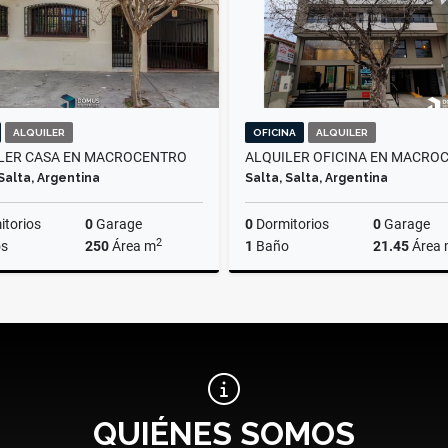
ALQUILER
OFICINA
ALQUILER
LER CASA EN MACROCENTRO
 Salta, Argentina
Salta, Salta, Argentina
torios
0
Garage
0
Dormitorios
0
Garage
2
s
250
Área m
1
Baño
21.45
Área
Alquiler
A
$2.300.000
$600.000
QUIÉNES SOMOS