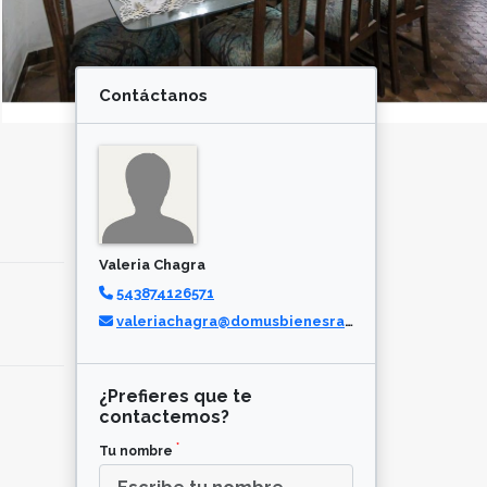
Contáctanos
Valeria Chagra
543874126571
valeriachagra@domusbienesraices.ar
¿Prefieres que te
contactemos?
*
Tu nombre