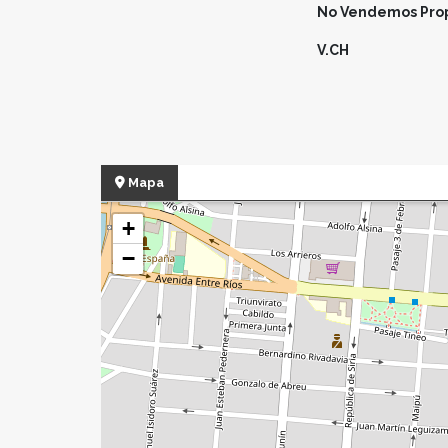
No Vendemos Prop
V.CH
Mapa
+
−