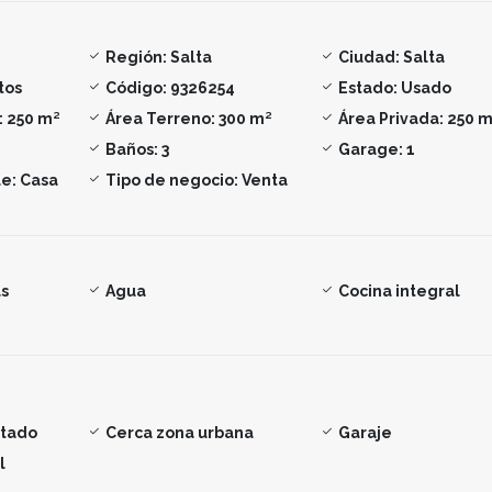
Región:
Salta
Ciudad:
Salta
tos
Código:
9326254
Estado:
Usado
:
250 m²
Área Terreno:
300 m²
Área Privada:
250 m
Baños:
3
Garage:
1
e:
Casa
Tipo de negocio:
Venta
s
Agua
Cocina integral
ntado
Cerca zona urbana
Garaje
l