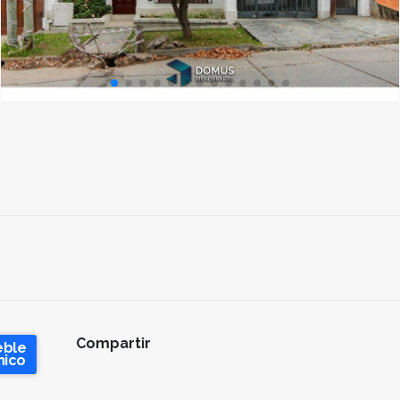
Compartir
eble
nico