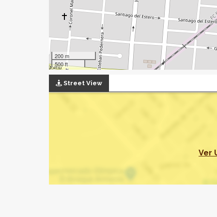
200 m
500 ft
Street View
Ver 