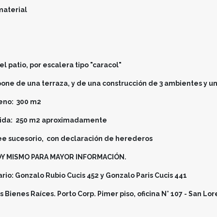
material
 patio, por escalera tipo "caracol"
spone de una terraza, y de una construcción de 3 ambientes y u
reno: 300 m2
ruida: 250 m2 aproximadamente
ee sucesorio, con declaración de herederos
 MISMO PARA MAYOR INFORMACIÓN.
rio: Gonzalo Rubio Cucis 452 y Gonzalo Paris Cucis 441
 Bienes Raíces. Porto Corp. Pimer piso, oficina N° 107 - San Lo