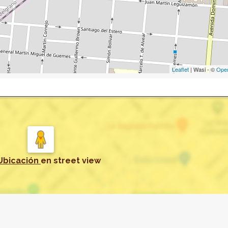
Leaflet
| Wasi - ©
Ope
Ubicación
en
street view