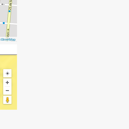
nStreetMap