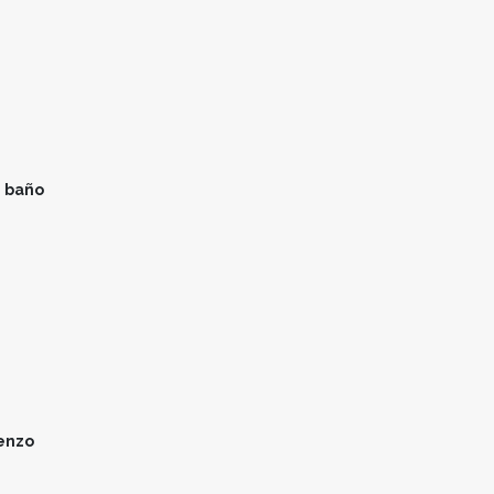
n baño
renzo