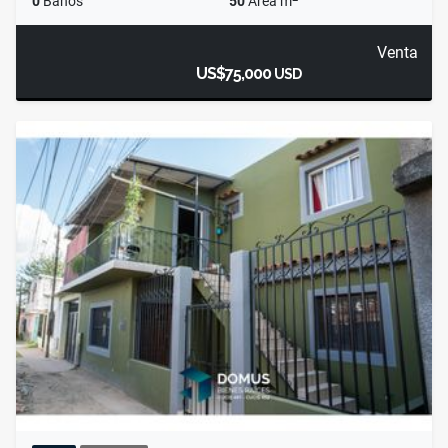
0
Baños
50
Área m
Venta
US$75,000
USD