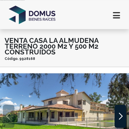
Inmobiliaria en Salta. Lotes en Salta. Casas en Salta. Departamentos en alquiler en Salta. Comprar casa en Salta. Terrenos en Salta
VENTA CASA LA ALMUDENA
TERRENO 2000 M2 Y 500 M2
CONSTRUIDOS
Código.
9928168