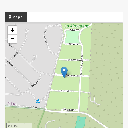
Mapa
+
−
200 m