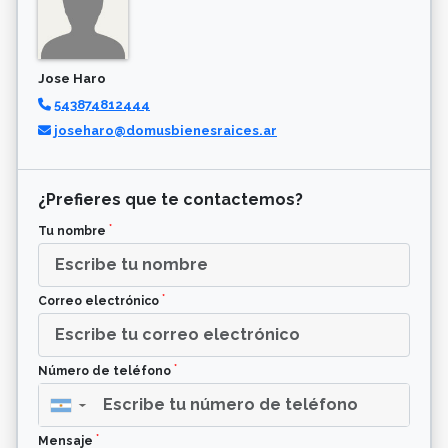
Jose Haro
543874812444
joseharo@domusbienesraices.ar
¿Prefieres que te contactemos?
*
Tu nombre
*
Correo electrónico
*
Número de teléfono
▼
*
Mensaje