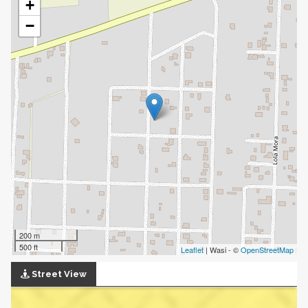
+
−
200 m
500 ft
Leaflet
| Wasi - ©
OpenStreetMap
Street View