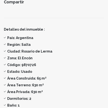
Compartir
Detalles del inmueble :
País:
Argentina
Región:
Salta
Ciudad:
Rosario de Lerma
Zona:
El Encón
Código:
9870726
Estado:
Usado
Área Construida:
65 m²
Área Terreno:
630 m²
Área Privada:
630 m²
Dormitorios:
2
Baño:
1