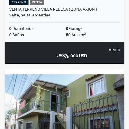
TERRENO
VENTA
VENTA TERRENO VILLA REBECA ( ZONA AXION )
Salta, Salta, Argentina
0
Dormitorios
0
Garage
2
0
Baños
50
Área m
Venta
US$75,000
USD