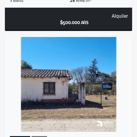
1
Baño
28
Área m
Alquiler
$500.000
ARS