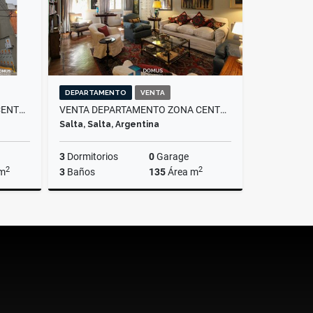
DEPARTAMENTO
VENTA
ALQUILER OFICINA EN MACROCENTRO
VENTA DEPARTAMENTO ZONA CENTRO MENDOZA Y CATAMARCA
Salta, Salta, Argentina
3
Dormitorios
0
Garage
2
2
 m
3
Baños
135
Área m
lquiler
Venta
US$98,000