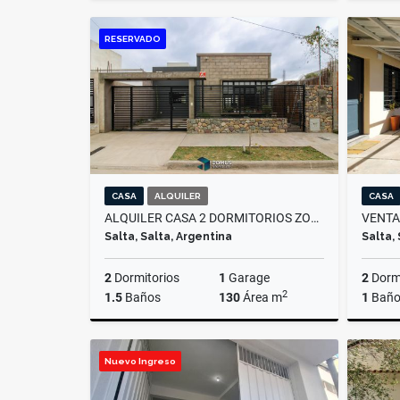
Venta
RESERVADO
US$67,000
CASA
ALQUILER
CASA
ALQUILER CASA 2 DORMITORIOS ZONA SUR, LAS MARIAS
Salta, Salta, Argentina
Salta,
2
Dormitorios
1
Garage
2
Dormi
2
1.5
Baños
130
Área m
1
Bañ
Alquiler
Nuevo Ingreso
$1.000.000