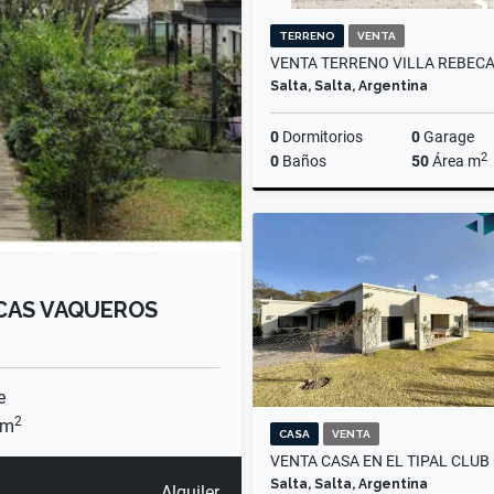
TERRENO
VENTA
Salta, Salta, Argentina
0
Dormitorios
0
Garage
2
0
Baños
50
Área m
US$75,000
CAS VAQUEROS
e
2
 m
CASA
VENTA
Salta, Salta, Argentina
Alquiler