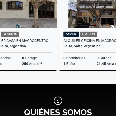
ALQUILER
OFICINA
ALQUILER
LER CASA EN MACROCENTRO
 Salta, Argentina
Salta, Salta, Argentina
torios
0
Garage
0
Dormitorios
0
Garage
2
s
250
Área m
1
Baño
21.45
Área
Alquiler
A
$2.300.000
$600.000
QUIÉNES SOMOS