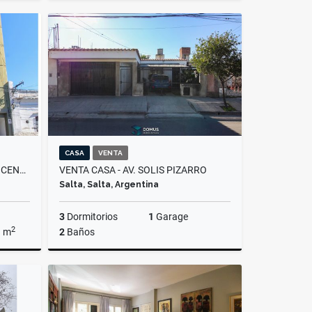
Venta
Alquiler
$600.000
CASA
VENTA
VENTA DEPARTAMENTO MACROCENTRO
VENTA CASA - AV. SOLIS PIZARRO
Salta, Salta, Argentina
3
Dormitorios
1
Garage
2
a m
2
Baños
Venta
Venta
US$80,000