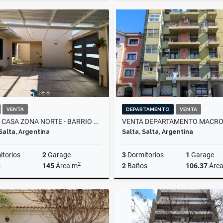
Venta
US$290,000
US$75,000
VENTA
DEPARTAMENTO
VENTA
VENTA CASA ZONA NORTE - BARRIO MIRASOLES
 Salta, Argentina
Salta, Salta, Argentina
torios
2
Garage
3
Dormitorios
1
Garage
2
o
145
Área m
2
Baños
106.37
Áre
Venta
US$95,000
US$120,000