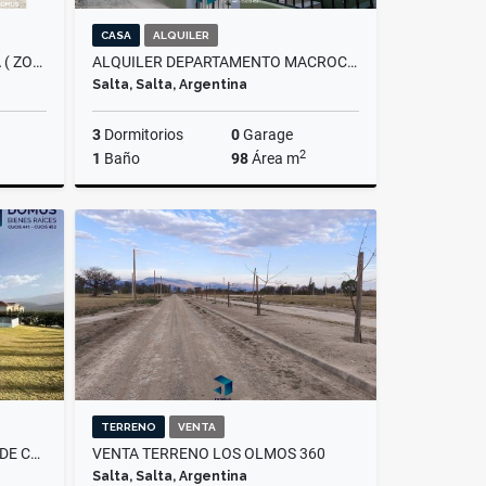
CASA
ALQUILER
VENTA TERRENO VILLA REBECA ( ZONA AXION )
ALQUILER DEPARTAMENTO MACROCENTRO - AV. ARENALES AL 1700
Salta, Salta, Argentina
3
Dormitorios
0
Garage
2
1
Baño
98
Área m
Venta
Alquiler
$650.000
TERRENO
VENTA
VENTA CASA EN EL TIPAL CLUB DE CAMPO
VENTA TERRENO LOS OLMOS 360
Salta, Salta, Argentina