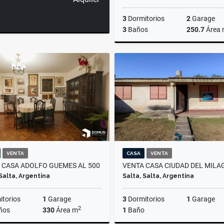
3
Dormitorios
2
Garage
3
Baños
250.7
Área
US$420,000
VENTA
CASA
VENTA
 CASA ADOLFO GUEMES AL 500
VENTA CASA CIUDAD DEL MILA
 Salta, Argentina
Salta, Salta, Argentina
torios
1
Garage
3
Dormitorios
1
Garage
2
ños
330
Área m
1
Baño