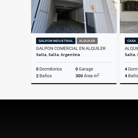
GALPON INDUSTRIAL
ALQUILER
CASA
GALPON COMERCIAL EN ALQUILER
ALQUI
Salta, Salta, Argentina
Salta,
0
Dormitorios
0
Garage
4
Dormi
2
2
Baños
300
Área m
4
Baño
Alquiler
$2.500.000