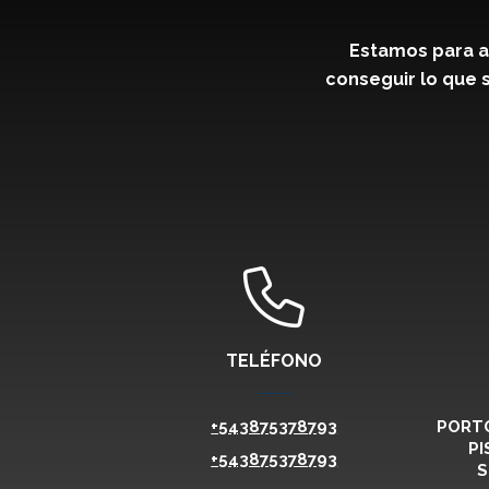
Estamos para a
conseguir lo que s
TELÉFONO
+543875378793
PORTO
PI
+543875378793
S