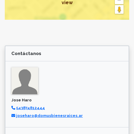
view
Contáctanos
Jose Haro
543874812444
joseharo@domusbienesraices.ar