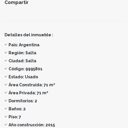
Compartir
Detalles del inmueble :
País:
Argentina
Región:
Salta
Ciudad:
Salta
Código:
9995801
Estado:
Usado
Área Construida:
71 m²
Área Privada:
71 m²
Dormitorios:
2
Baños:
2
Piso:
7
Año construcción:
2015