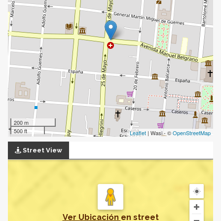
200 m
500 ft
Leaflet
| Wasi - ©
OpenStreetMap
Street View
Ver Ubicación
en
street