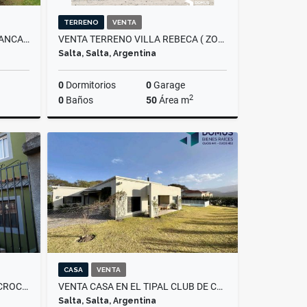
TERRENO
VENTA
ALQUILER MONOAMBIENTE CHANCAS VAQUEROS
VENTA TERRENO VILLA REBECA ( ZONA AXION )
Salta, Salta, Argentina
0
Dormitorios
0
Garage
2
0
Baños
50
Área m
lquiler
Venta
US$75,000
CASA
VENTA
ALQUILER DEPARTAMENTO MACROCENTRO - AV. ARENALES AL 1700
VENTA CASA EN EL TIPAL CLUB DE CAMPO
Salta, Salta, Argentina