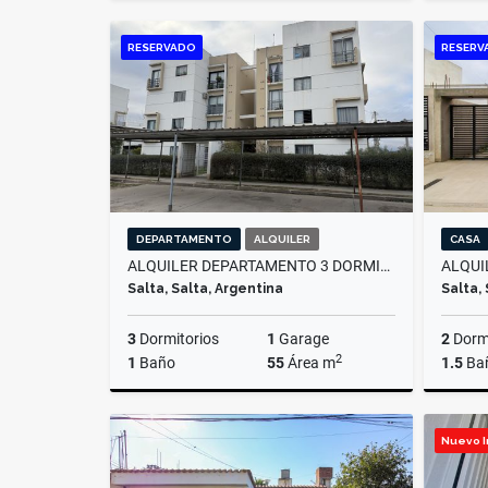
Venta
RESERVADO
RESERV
US$17,000
DEPARTAMENTO
ALQUILER
CASA
ALQUILER DEPARTAMENTO 3 DORMITORIOS, AMPLIACION EL BOSQUE
Salta, Salta, Argentina
Salta,
3
Dormitorios
1
Garage
2
Dormi
2
1
Baño
55
Área m
1.5
Ba
Alquiler
Nuevo 
$600.000