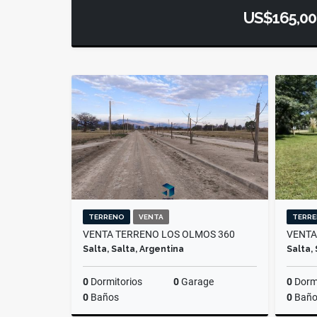
US$165,00
TERRENO
VENTA
TERR
VENTA TERRENO LOS OLMOS 360
VENTA
Salta, Salta, Argentina
Salta,
0
Dormitorios
0
Garage
0
Dormi
0
Baños
0
Baño