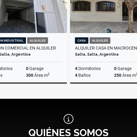
N INDUSTRIAL
ALQUILER
CASA
ALQUILER
N COMERCIAL EN ALQUILER
ALQUILER CASA EN MACROCE
 Salta, Argentina
Salta, Salta, Argentina
torios
0
Garage
4
Dormitorios
0
Garage
2
s
300
Área m
4
Baños
250
Área m
Alquiler
A
$2.500.000
$2.300.000
QUIÉNES SOMOS