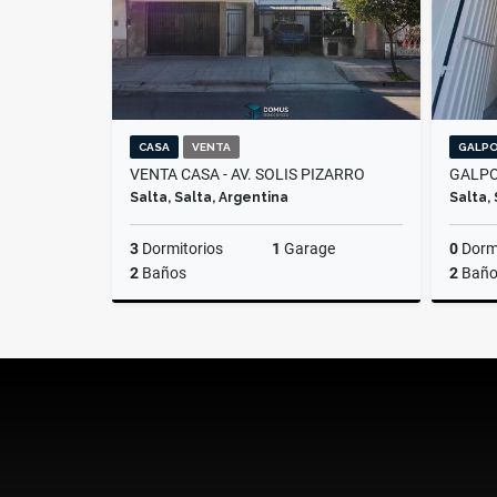
CASA
VENTA
GALPO
VENTA CASA - AV. SOLIS PIZARRO
GALPO
Salta, Salta, Argentina
Salta,
3
Dormitorios
1
Garage
0
Dormi
2
Baños
2
Baño
Venta
US$80,000