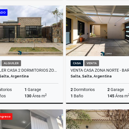
Venta
ADO
US$67,000
US$290,000
ALQUILER
CASA
VENTA
ALQUILER CASA 2 DORMITORIOS ZONA SUR, LAS MARIAS
 Salta, Argentina
Salta, Salta, Argentina
torios
1
Garage
2
Dormitorios
2
Garage
2
ños
130
Área m
1
Baño
145
Área m
Alquiler
Ingreso
$1.000.000
US$95,000