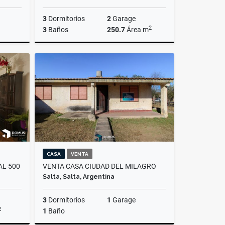
3
Dormitorios
2
Garage
2
3
Baños
250.7
Área m
lquiler
Venta
US$420,000
CASA
VENTA
AL 500
VENTA CASA CIUDAD DEL MILAGRO
Salta, Salta, Argentina
3
Dormitorios
1
Garage
2
1
Baño