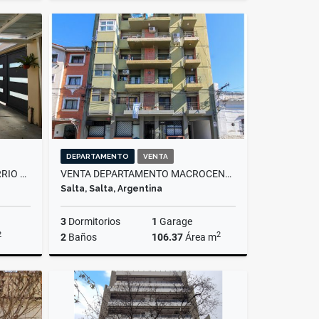
Venta
Venta
US$75,000
DEPARTAMENTO
VENTA
VENTA CASA ZONA NORTE - BARRIO MIRASOLES
VENTA DEPARTAMENTO MACROCENTRO
Salta, Salta, Argentina
3
Dormitorios
1
Garage
2
2
2
Baños
106.37
Área m
Venta
Venta
US$120,000