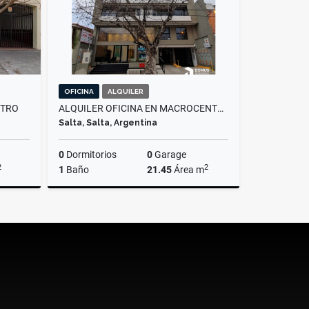
OFICINA
ALQUILER
NTRO
ALQUILER OFICINA EN MACROCENTRO
Salta, Salta, Argentina
0
Dormitorios
0
Garage
2
2
1
Baño
21.45
Área m
lquiler
Alquiler
$600.000