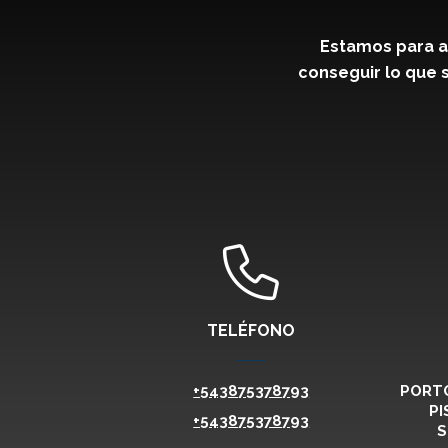
Estamos para a
conseguir lo que s
TELÉFONO
+543875378793
PORTO
PI
+543875378793
S