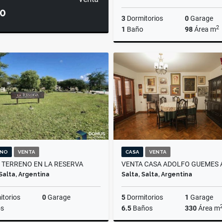
0
3
Dormitorios
0
Garage
2
1
Baño
98
Área m
A
$650.000
ENO
VENTA
CASA
VENTA
 TERRENO EN LA RESERVA
VENTA CASA ADOLFO GUEMES 
 Salta, Argentina
Salta, Salta, Argentina
torios
0
Garage
5
Dormitorios
1
Garage
s
6.5
Baños
330
Área m