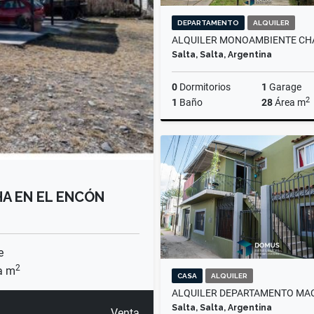
DEPARTAMENTO
ALQUILER
Salta, Salta, Argentina
0
Dormitorios
1
Garage
2
1
Baño
28
Área m
A
$500.000
HA EN EL ENCÓN
e
2
a m
CASA
ALQUILER
Salta, Salta, Argentina
Venta