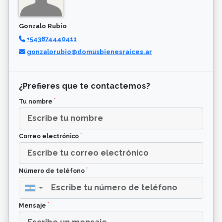
Gonzalo Rubio
+543874440411
gonzalorubio@domusbienesraices.ar
¿Prefieres que te contactemos?
*
Tu nombre
*
Correo electrónico
*
Número de teléfono
▼
*
Mensaje