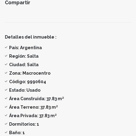
Compartir
Detalles del inmueble :
País:
Argentina
Región:
Salta
Ciudad:
Salta
Zona:
Macrocentro
Código:
9990604
Estado:
Usado
Área Construida:
37.83 m²
Área Terreno:
37.83 m²
Área Privada:
37.83 m²
Dormitorios:
1
Baño:
1