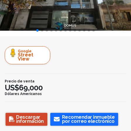
Google
Street
View
Precio de venta
US$69,000
Dólares Americanos
Descargar
Recomendar inmueble
información
por correo electrónico