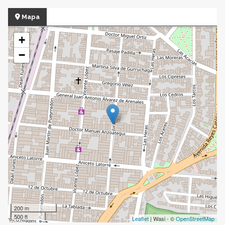
Mapa
+
−
200 m
500 ft
Leaflet
| Wasi - ©
OpenStreetMap