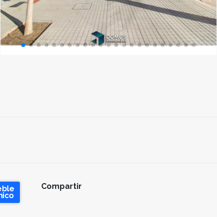
Compartir
eble
nico