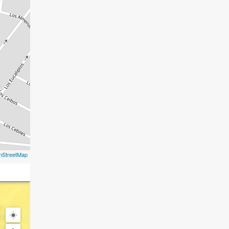
nStreetMap