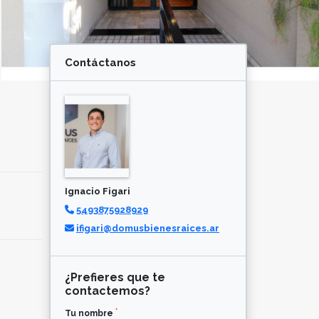
Contáctanos
Ignacio Figari
5493875928929
ifigari@domusbienesraices.ar
¿Prefieres que te
contactemos?
*
Tu nombre