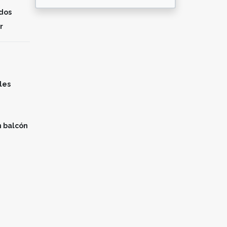
ados
r
les
n balcón
n