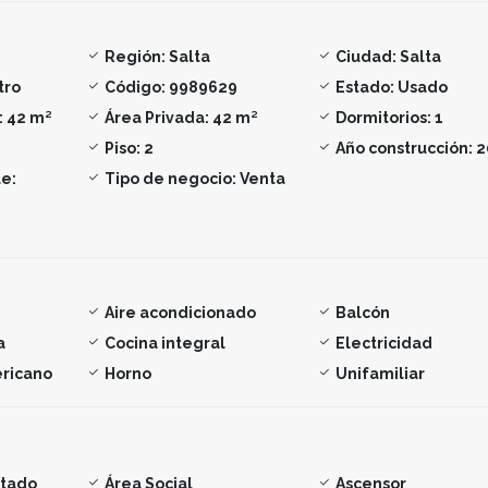
Región:
Salta
Ciudad:
Salta
tro
Código:
9989629
Estado:
Usado
:
42 m²
Área Privada:
42 m²
Dormitorios:
1
Piso:
2
Año construcción:
2
e:
Tipo de negocio:
Venta
Aire acondicionado
Balcón
a
Cocina integral
Electricidad
ericano
Horno
Unifamiliar
ntado
Área Social
Ascensor