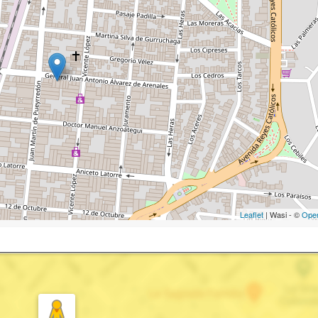
Leaflet
| Wasi - ©
Ope