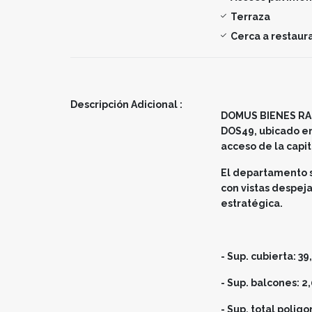
Terraza
Cerca a restaur
Descripción Adicional :
DOMUS BIENES RAÍC
DOS49, ubicado en
acceso de la capit
El departamento s
con vistas despeja
estratégica.
- Sup. cubierta: 39
- Sup. balcones: 2
- Sup. total polig