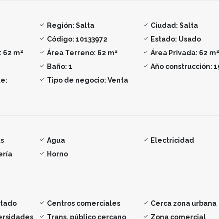
Región:
Salta
Ciudad:
Salta
Código:
10133972
Estado:
Usado
:
62 m²
Área Terreno:
62 m²
Área Privada:
62 m
Baño:
1
Año construcción:
1
e:
Tipo de negocio:
Venta
s
Agua
Electricidad
ería
Horno
ntado
Centros comerciales
Cerca zona urbana
ersidades
Trans. público cercano
Zona comercial