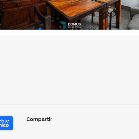
Compartir
eble
nico