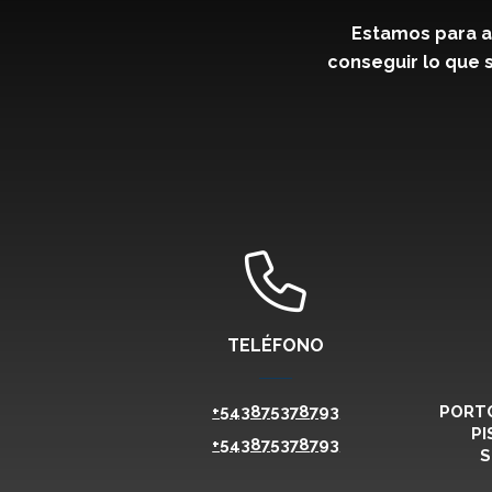
Estamos para a
conseguir lo que s
TELÉFONO
+543875378793
PORTO
PI
+543875378793
S