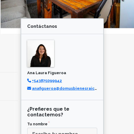
Contáctanos
Ana Laura Figueroa
+543875099942
anafigueroa@domusbienesraices.ar
¿Prefieres que te
contactemos?
*
Tu nombre