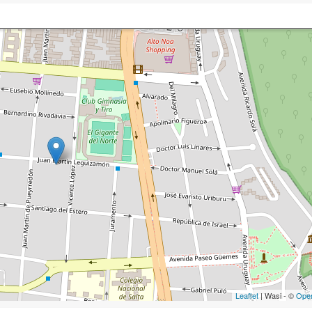
Leaflet
| Wasi - ©
Ope