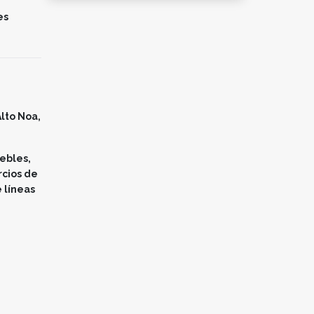
es
lto Noa,
uebles,
rcios de
 líneas