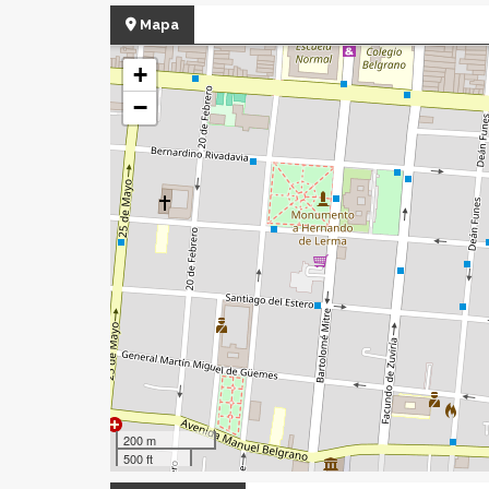
Mapa
+
−
200 m
500 ft