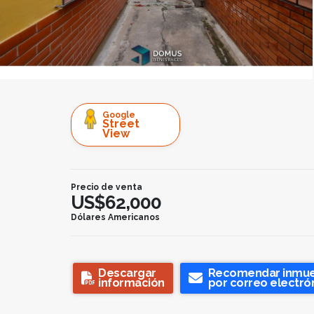
Google
Street
View
Precio de venta
US$62,000
Dólares Americanos
Descargar
Recomendar inmu
información
por correo electró