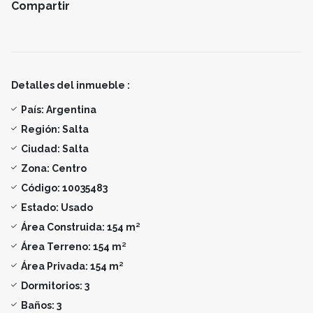
Compartir
Detalles del inmueble :
País:
Argentina
Región:
Salta
Ciudad:
Salta
Zona:
Centro
Código:
10035483
Estado:
Usado
Área Construida:
154 m²
Área Terreno:
154 m²
Área Privada:
154 m²
Dormitorios:
3
Baños:
3