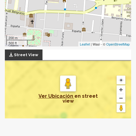
200 m
500 ft
Leaflet
| Wasi - ©
OpenStreetMap
Street View
Ver Ubicación
en
street
view