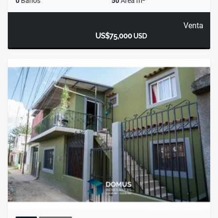
0
Baños
50
Área m
Venta
US$75,000
USD