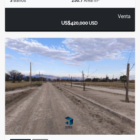
3
Baños
250.7
Área m
Venta
US$420,000
USD