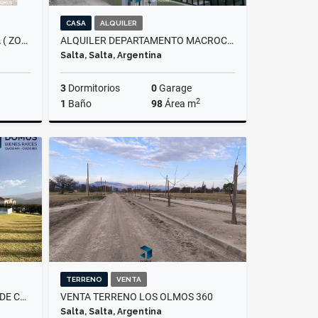
CASA
ALQUILER
VENTA TERRENO VILLA REBECA ( ZONA AXION )
ALQUILER DEPARTAMENTO MACROCENTRO - AV. ARENALES AL 1700
Salta, Salta, Argentina
3
Dormitorios
0
Garage
2
1
Baño
98
Área m
Venta
Alquiler
$650.000
TERRENO
VENTA
VENTA CASA EN EL TIPAL CLUB DE CAMPO
VENTA TERRENO LOS OLMOS 360
Salta, Salta, Argentina