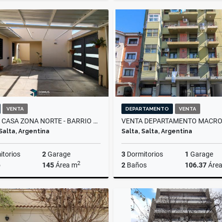
Venta
US$290,000
US$75,000
VENTA
DEPARTAMENTO
VENTA
VENTA CASA ZONA NORTE - BARRIO MIRASOLES
 Salta, Argentina
Salta, Salta, Argentina
torios
2
Garage
3
Dormitorios
1
Garage
2
o
145
Área m
2
Baños
106.37
Áre
Venta
US$95,000
US$120,000