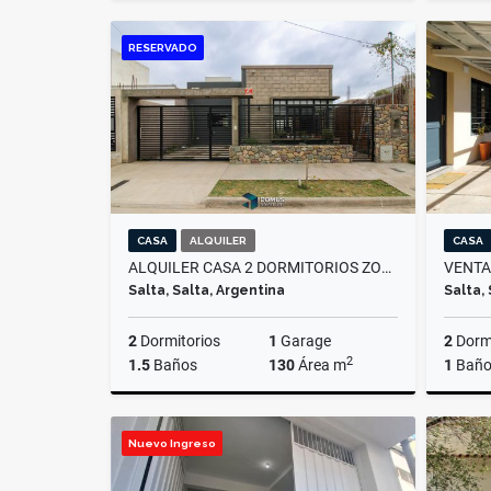
Venta
RESERVADO
US$67,000
CASA
ALQUILER
CASA
ALQUILER CASA 2 DORMITORIOS ZONA SUR, LAS MARIAS
Salta, Salta, Argentina
Salta,
2
Dormitorios
1
Garage
2
Dormi
2
1.5
Baños
130
Área m
1
Bañ
Alquiler
Nuevo Ingreso
$1.000.000