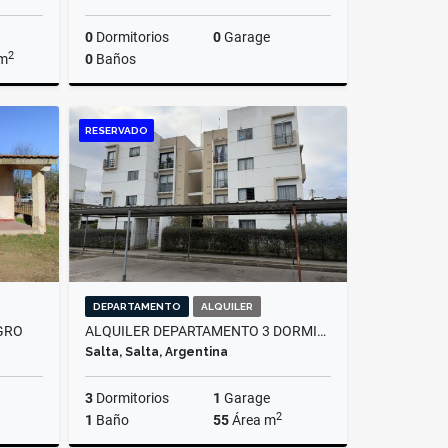
0
Dormitorios
0
Garage
2
 m
0
Baños
Venta
Venta
RESERVADO
US$17,000
DEPARTAMENTO
ALQUILER
GRO
ALQUILER DEPARTAMENTO 3 DORMITORIOS, AMPLIACION EL BOSQUE
Salta, Salta, Argentina
3
Dormitorios
1
Garage
2
1
Baño
55
Área m