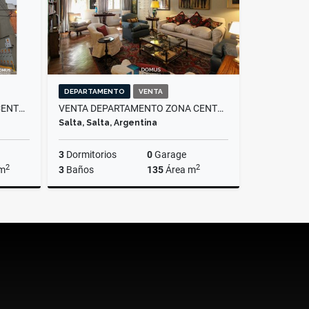
DEPARTAMENTO
VENTA
ALQUILER OFICINA EN MACROCENTRO
VENTA DEPARTAMENTO ZONA CENTRO MENDOZA Y CATAMARCA
Salta, Salta, Argentina
3
Dormitorios
0
Garage
2
2
 m
3
Baños
135
Área m
lquiler
Venta
US$98,000