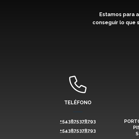
Estamos para a
conseguir lo que s
TELÉFONO
+543875378793
PORTO
PI
+543875378793
S