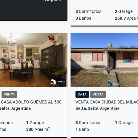
3
Dormitorios
2
Garage
3
Baños
250.7
Área
US$420,000
VENTA
CASA
VENTA
 CASA ADOLFO GUEMES AL 500
VENTA CASA CIUDAD DEL MILA
 Salta, Argentina
Salta, Salta, Argentina
torios
1
Garage
3
Dormitorios
1
Garage
2
ños
330
Área m
1
Baño