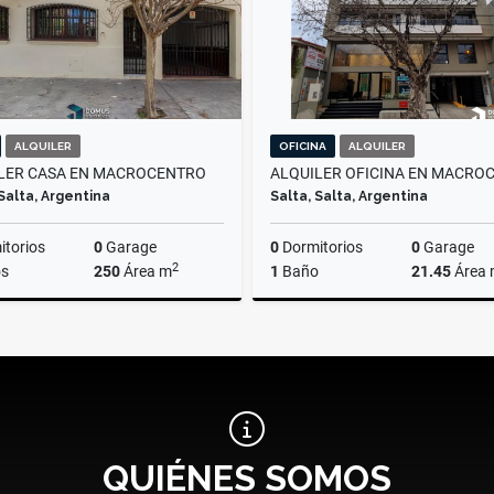
ALQUILER
OFICINA
ALQUILER
LER CASA EN MACROCENTRO
 Salta, Argentina
Salta, Salta, Argentina
torios
0
Garage
0
Dormitorios
0
Garage
2
s
250
Área m
1
Baño
21.45
Área
Alquiler
A
$2.300.000
$600.000
QUIÉNES SOMOS