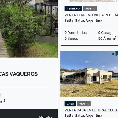
TERRENO
VENTA
Salta, Salta, Argentina
0
Dormitorios
0
Garage
2
0
Baños
50
Área m
US$75,000
CAS VAQUEROS
e
2
 m
CASA
VENTA
Salta, Salta, Argentina
Alquiler