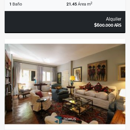
2
1
Baño
21.45
Área m
Alquiler
$600.000
ARS