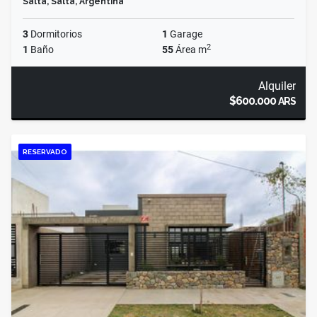
Salta, Salta, Argentina
3
Dormitorios
1
Garage
2
1
Baño
55
Área m
Alquiler
$600.000
ARS
RESERVADO