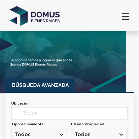
Inmobiliaria en Salta. Lotes en Salta. Casas en Salta. Departamentos en alquiler en Salta. Comprar casa en Salta. Terrenos en Salta
BÚSQUEDA AVANZADA
Ubicación:
Tipo de inmueble:
Estado Propiedad:
Todos
Todos